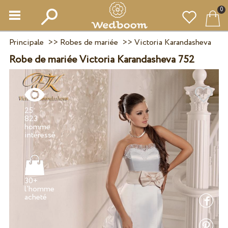
0
Principale
>>
Robes de mariée
>>
Victoria Karandasheva
Robe de mariée Victoria Karandasheva 752
25
823
homme
30+
l'homme