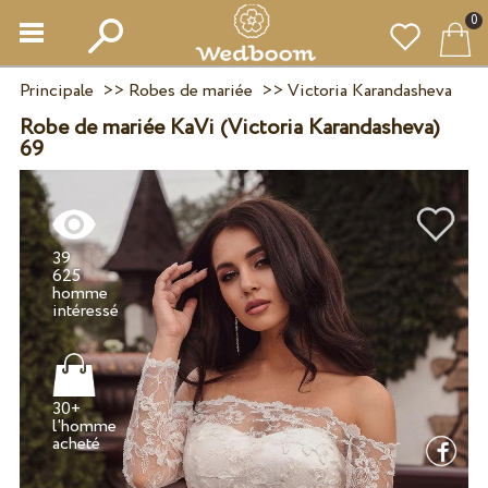
0
Principale
>>
Robes de mariée
>>
Victoria Karandasheva
Robe de mariée KaVi (Victoria Karandasheva)
69
39
625
homme
30+
l'homme