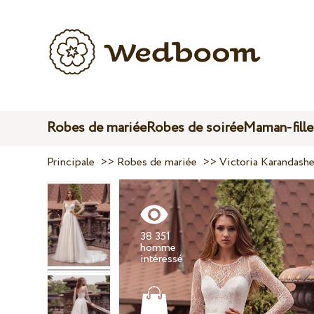
Robes de mariée
Robes de soirée
Maman-fille
Principale
>>
Robes de mariée
>>
Victoria Karandash
38 351
homme