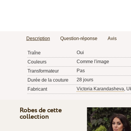
Description
Question-réponse
Avis
Oui
Traîne
Comme l'image
Couleurs
Pas
Transformateur
28 jours
Durée de la couture
Victoria Karandasheva
, U
Fabricant
Robes de cette
collection