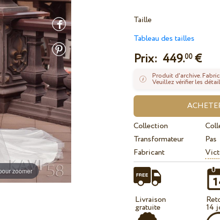
Taille
Tableau des tailles
Prix:
449.
€
00
Produit d'archive. Fabric
Veuillez vérifier les dé
Collection
Coll
Transformateur
Pas
Fabricant
Vict
 pour zoomer
Livraison
Ret
gratuite
14 j