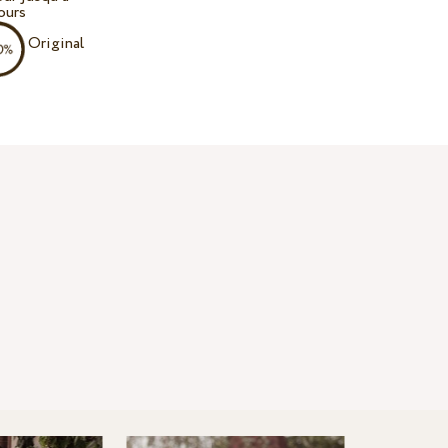
ours
Original