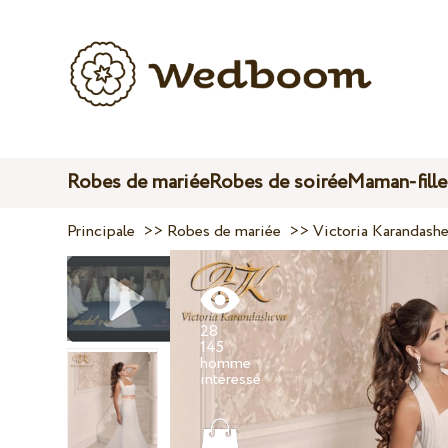
Robes de mariée
Robes de soirée
Maman-fille
Principale
>>
Robes de mariée
>>
Victoria Karandash
28
145
homme