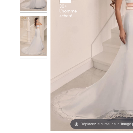
30+
l'homme
Déplacez le curseur sur l'image