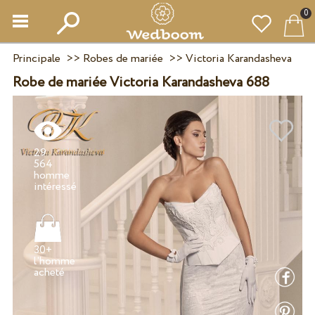
0
Principale
>>
Robes de mariée
>>
Victoria Karandasheva
Robe de mariée Victoria Karandasheva 688
29
564
homme
30+
l'homme