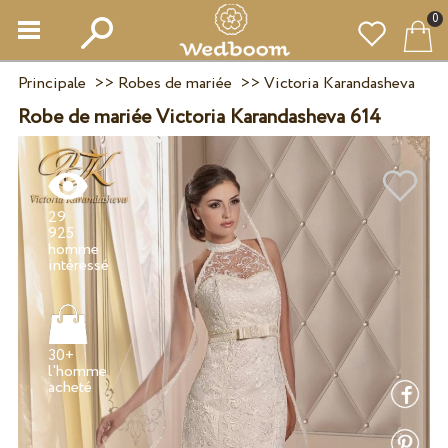
0
Principale
>>
Robes de mariée
>>
Victoria Karandasheva
Robe de mariée Victoria Karandasheva 614
29
925
homme
30+
l'homme