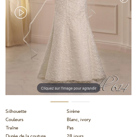
Cliquez sur l'image pour agrandir
Silhouette
Sirène
Couleurs
Blanc, ivory
Traîne
Pas
Durée de la couture
28 jours