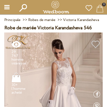
0
Principale
>>
Robes de mariée
>>
Victoria Karandasheva
Robe de mariée Victoria Karandasheva 546
29
747
homme
30+
l'homme