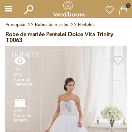
0
Principale
>>
Robes de mariée
>>
Pentelei
Robe de mariée Pentelei Dolce Vita Trinity
T0063
28
910
homme
30+
l'homme