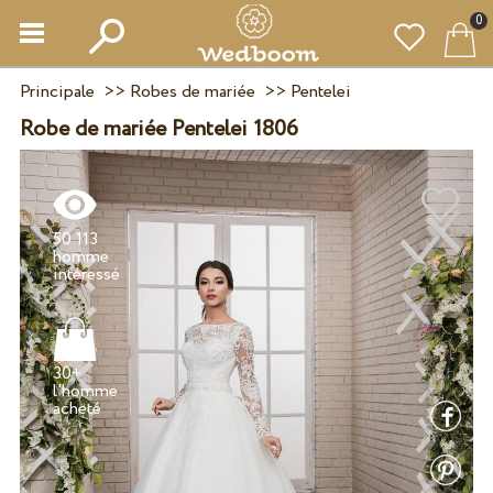
0
Principale
>>
Robes de mariée
>>
Pentelei
Robe de mariée Pentelei 1806
50 113
homme
30+
l'homme