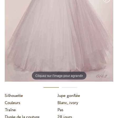
Cliquez sur l'image pour agrandir
Silhouette
Jupe gonflée
Couleurs
Blanc, ivory
Traîne
Pas
Durée de la couture
28 jours