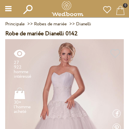
0
Principale
>>
Robes de mariée
>>
Dianelli
Robe de mariée Dianelli 0142
27
922
homme
30+
l'homme