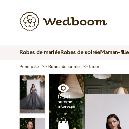
Robes de mariée
Robes de soirée
Maman-fille
Principale
>>
Robes de soirée
>>
Licor
17 241
homme