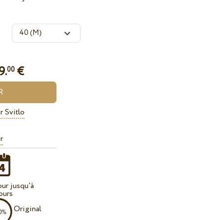
9.
€
00
r Svitlo
r
our jusqu'à
ours
Original