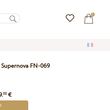
0
e Supernova FN-069
9.
€
00