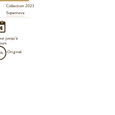
Collection 2023
Supernova
our jusqu'à
ours
Original