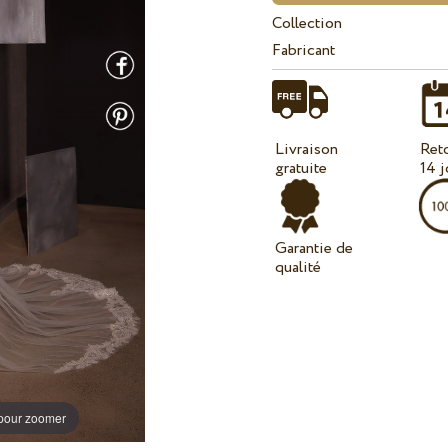
Collection
Fabricant
Livraison
Ret
gratuite
14 j
Garantie de
qualité
 pour zoomer