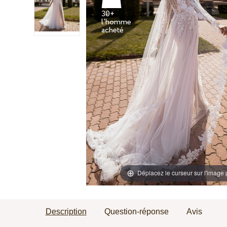
30+
l'homme
Déplacez le curseur sur l'image
Description
Question-réponse
Avis