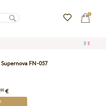
0
e Supernova FN-057
.
€
00