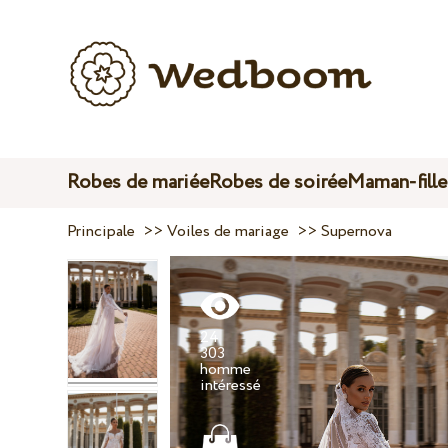
Robes de mariée
Robes de soirée
Maman-fille
Principale
>>
Voiles de mariage
>>
Supernova
24
303
homme