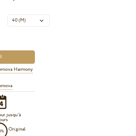
ernova Harmony
ernova
our jusqu'à
ours
Original