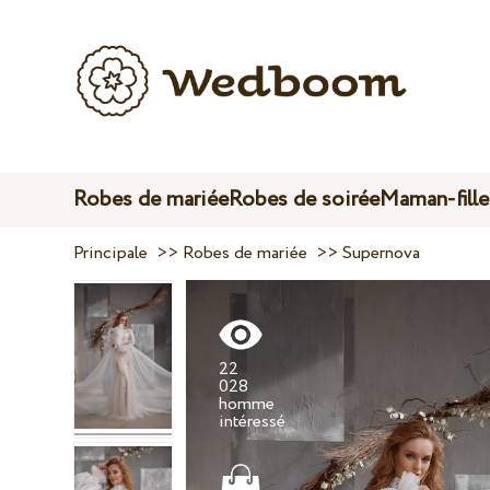
Robes de mariée
Robes de soirée
Maman-fille
Principale
>>
Robes de mariée
>>
Supernova
22
028
homme