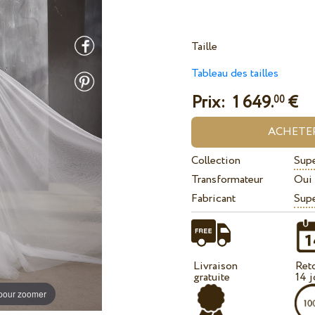
Taille
Tableau des tailles
Prix:
1 649.
€
00
Collection
Sup
Transformateur
Oui
Fabricant
Sup
Livraison
Ret
gratuite
14 j
 pour zoomer