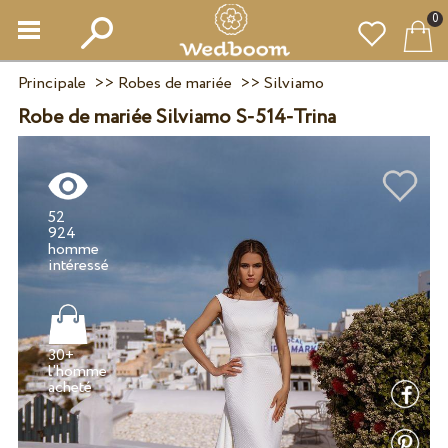
0
Principale
>>
Robes de mariée
>>
Silviamo
Robe de mariée Silviamo S-514-Trina
52
924
homme
30+
l'homme