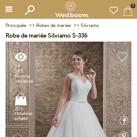
0
Principale
>>
Robes de mariée
>>
Silviamo
Robe de mariée Silviamo S-336
29
093
homme
30+
l'homme