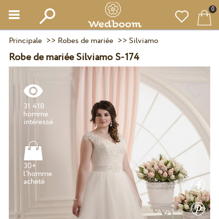
0
Principale
>>
Robes de mariée
>>
Silviamo
Robe de mariée Silviamo S-174
31 418
homme
30+
l'homme