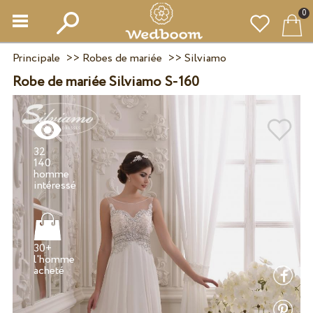
0
Principale
>>
Robes de mariée
>>
Silviamo
Robe de mariée Silviamo S-160
32
140
homme
30+
l'homme