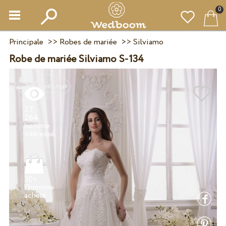
0
Principale
>>
Robes de mariée
>>
Silviamo
Robe de mariée Silviamo S-134
27
264
homme
30+
l'homme