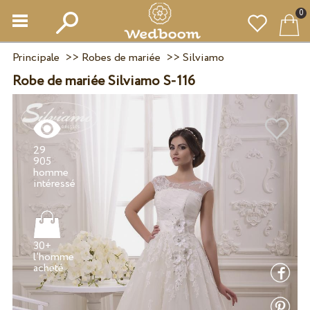
0
Principale
>>
Robes de mariée
>>
Silviamo
Robe de mariée Silviamo S-116
29
905
homme
30+
l'homme