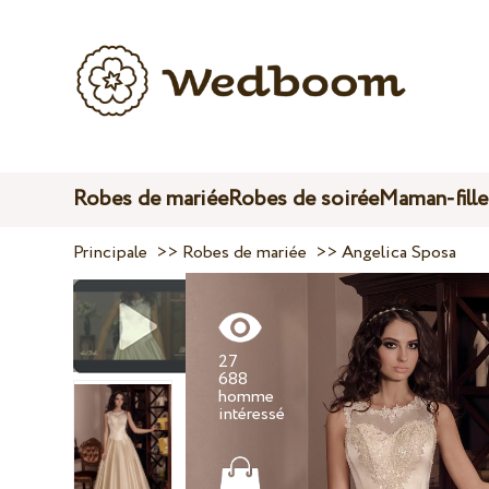
Robes de mariée
Robes de soirée
Maman-fille
Principale
>>
Robes de mariée
>>
Angelica Sposa
27
688
homme