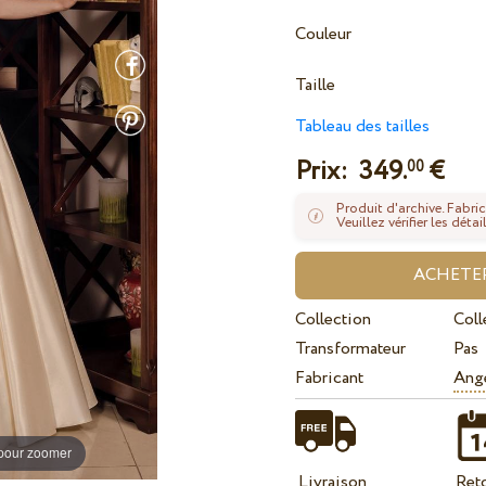
Couleur
Taille
Tableau des tailles
Prix:
349.
€
00
Produit d'archive. Fabric
Veuillez vérifier les dé
Collection
Coll
Transformateur
Pas
Fabricant
Ange
 pour zoomer
Livraison
Ret