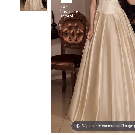
30+
l'homme
Déplacez le curseur sur l'image