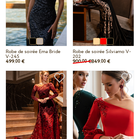
Robe de soirée Ema Bride
Robe de soirée Silviamo V-
V-245
202
499.
€
900.
€
849.
€
00
00
00