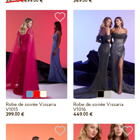
550.
€
499.
€
349.
€
00
00
00
Robe de soirée Vissaria
Robe de soirée Vissaria
V1015
V1016
399.
€
449.
€
00
00