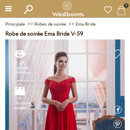
0
Principale
>>
Robes de soirée
>>
Ema Bride
Robe de soirée Ema Bride V-59
31 392
homme
30+
l'homme