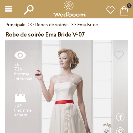
0
Principale
>>
Robes de soirée
>>
Ema Bride
Robe de soirée Ema Bride V-07
28
734
homme
30+
l'homme