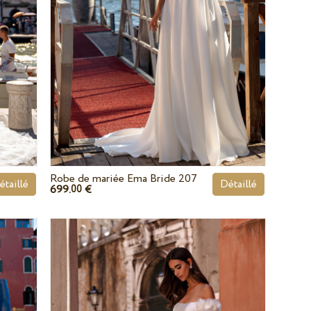
Robe de mariée Ema Bride 207
étaillé
Détaillé
699.
€
00