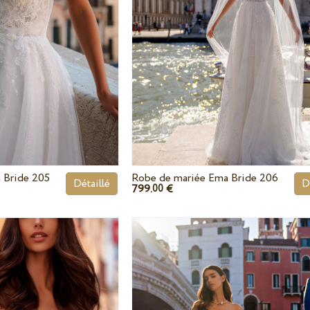
 Bride 205
Robe de mariée Ema Bride 206
Détaillé
D
799.
€
00