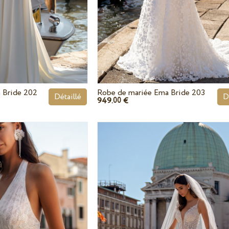
 Bride 202
Robe de mariée Ema Bride 203
Détaillé
D
949.
€
00