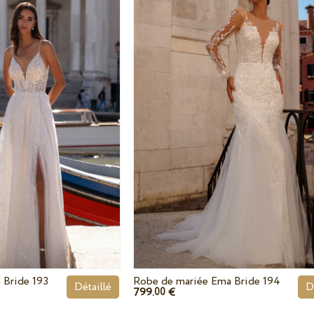
 Bride 193
Robe de mariée Ema Bride 194
Détaillé
D
799.
€
00