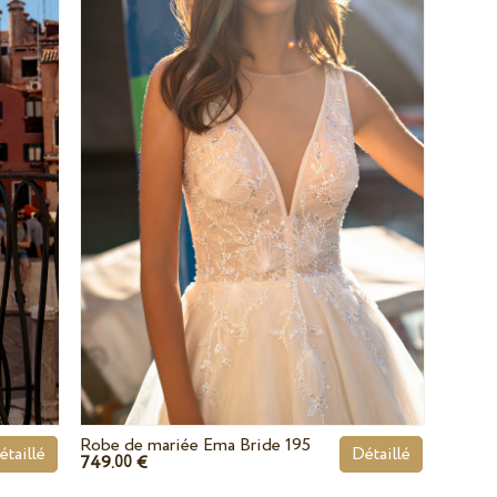
Robe de mariée Ema Bride 195
étaillé
Détaillé
749.
€
00