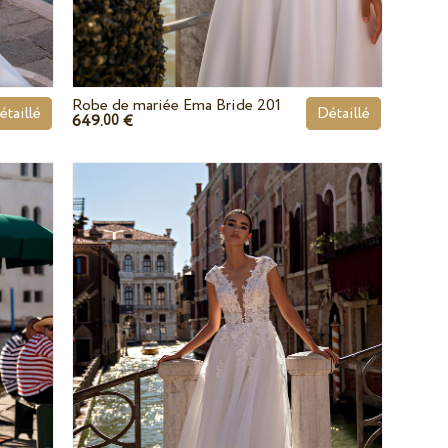
Robe de mariée Ema Bride 201
étaillé
Détaillé
649.
€
00